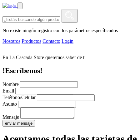
No existe ningún registro con los parámetros específicados
Nosotros
Productos
Contacto
Login
En La Cascada Store queremos saber de ti
!Escríbenos!
Nombre
Email
Teléfono/Celular
Asunto
Mensaje
enviar mensaje
Aceptamos todas las tarjetas de